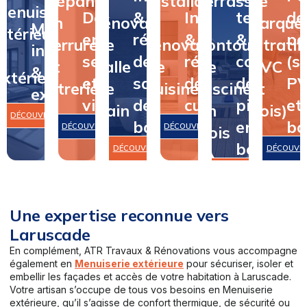
Dépannage
&
Installation
terrasse
de
Menuiserie
Dépannage
&
Installation
terrasse
de
en
rénovation
&
&
parque
Menuiserie
intérieure
en
rénovation
&
&
pa
serrurerie
de
rénovation
contour
(stratifi
intérieure
&
serrurerie
de
rénovation
contour
(st
et
salle
de
de
PVC
&
extérieure
et
salle
de
de
P
vitrerie
de
cuisine
piscine
et
extérieure
vitrerie
de
cuisine
piscine
et
bain
en
bois)
DÉCOUVRIR
bain
en
bo
DÉCOUVRIR
DÉCOUVRIR
bois
bois
DÉCOUVRIR
DÉCOUVR
DÉCOUVRIR
Une expertise reconnue vers
Laruscade
En complément, ATR Travaux & Rénovations vous accompagne
également en
Menuiserie extérieure
pour sécuriser, isoler et
embellir les façades et accès de votre habitation à Laruscade.
Votre artisan s’occupe de tous vos besoins en Menuiserie
extérieure, qu’il s’agisse de confort thermique, de sécurité ou