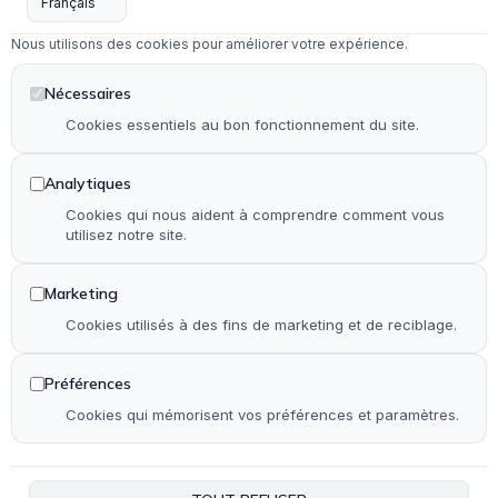
Menuiserie intérieure & extérieure
Nous utilisons des cookies pour améliorer votre expérience.
Dépannage en serrurerie et vitrerie
Installation & rénovation de salle de bain
Nécessaires
Installation & rénovation de cuisine
Cookies essentiels au bon fonctionnement du site.
Pose de terrasse & contour de piscine en bois
Analytiques
Pose de parquet (stratifié, PVC et bois)
Cookies qui nous aident à comprendre comment vous
utilisez notre site.
Autre
Marketing
Accueil
Cookies utilisés à des fins de marketing et de reciblage.
Qui suis-je ?
Réalisations
Préférences
Contact
Cookies qui mémorisent vos préférences et paramètres.
Plan de site
Accessibilité