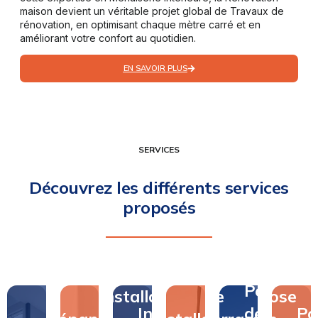
maison devient un véritable projet global de Travaux de
rénovation, en optimisant chaque mètre carré et en
améliorant votre confort au quotidien.
EN SAVOIR PLUS
SERVICES
Découvrez les différents services
proposés
Pose
Pose
Installation
de
Pose
Installation
de
Po