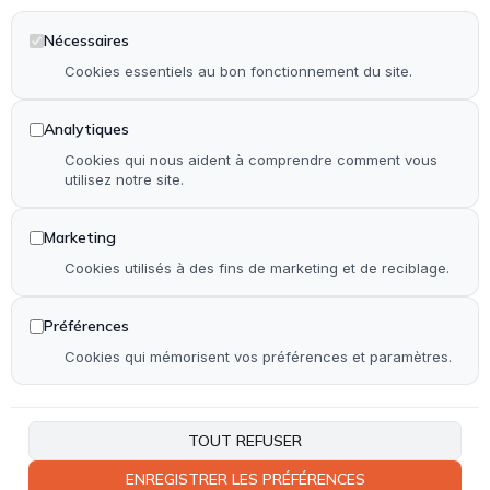
Autre
Nécessaires
Accueil
Cookies essentiels au bon fonctionnement du site.
Qui suis-je ?
Réalisations
Analytiques
Contact
Cookies qui nous aident à comprendre comment vous
utilisez notre site.
Plan de site
Accessibilité
Marketing
Cookies utilisés à des fins de marketing et de reciblage.
Coordonnées
Préférences
06 23 37 36 82
Cookies qui mémorisent vos préférences et paramètres.
Rue de Coudoin 33240 Saint-Laurent-d'Arce
Lundi - Vendredi :
9h - 19h
TOUT REFUSER
ENREGISTRER LES PRÉFÉRENCES