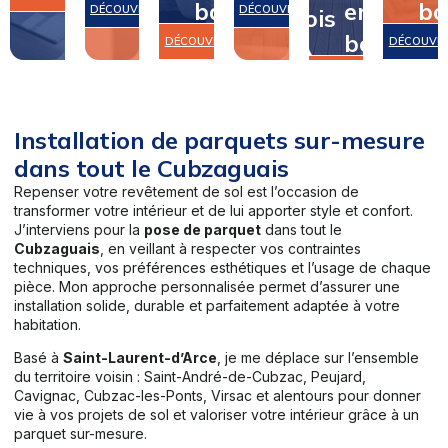
bain
en
bo
DÉCOUVRIR
DÉCOUVRIR
bois
bois
DÉCOUVRIR
DÉCOUVR
DÉCOUVRIR
Installation de parquets sur-mesure
dans tout le Cubzaguais
Repenser votre revêtement de sol est l’occasion de
transformer votre intérieur et de lui apporter style et confort.
J’interviens pour la
pose de parquet
dans tout le
Cubzaguais
, en veillant à respecter vos contraintes
techniques, vos préférences esthétiques et l’usage de chaque
pièce. Mon approche personnalisée permet d’assurer une
installation solide, durable et parfaitement adaptée à votre
habitation.
Basé à
Saint-Laurent-d’Arce
, je me déplace sur l’ensemble
du territoire voisin : Saint-André-de-Cubzac, Peujard,
Cavignac, Cubzac-les-Ponts, Virsac et alentours pour donner
vie à vos projets de sol et valoriser votre intérieur grâce à un
parquet sur-mesure.