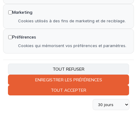
Autre
Marketing
Accueil
Cookies utilisés à des fins de marketing et de reciblage.
Qui suis-je ?
Réalisations
Préférences
Contact
Cookies qui mémorisent vos préférences et paramètres.
Plan de site
Accessibilité
TOUT REFUSER
ENREGISTRER LES PRÉFÉRENCES
Coordonnées
TOUT ACCEPTER
06 23 37 36 82
Rue de Coudoin 33240 Saint-Laurent-d'Arce
Lundi - Vendredi :
9h - 19h