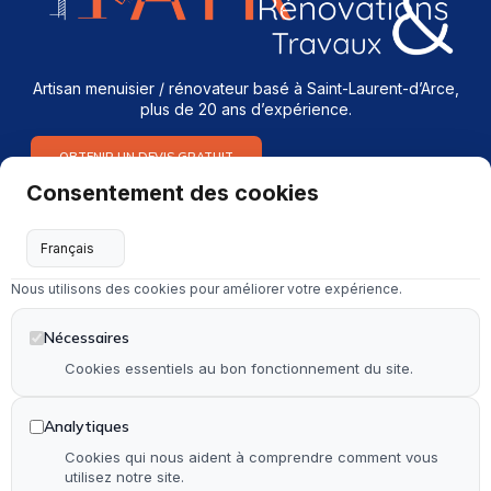
Artisan menuisier / rénovateur basé à Saint-Laurent-d’Arce,
plus de 20 ans d’expérience.
OBTENIR UN DEVIS GRATUIT
Consentement des cookies
Services
Menuiserie intérieure & extérieure
Nous utilisons des cookies pour améliorer votre expérience.
Dépannage en serrurerie et vitrerie
Installation & rénovation de salle de bain
Nécessaires
Installation & rénovation de cuisine
Cookies essentiels au bon fonctionnement du site.
Pose de terrasse & contour de piscine en bois
Analytiques
Pose de parquet (stratifié, PVC et bois)
Cookies qui nous aident à comprendre comment vous
utilisez notre site.