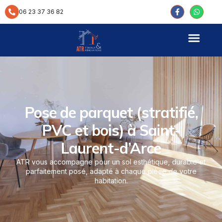
contenu
principal
06 23 37 36 82
Pose de parquet (stratifié,
PVC et bois) à Saint-
Laurent-d’Arce
ATR vous accompagne pour un sol esthétique, durable et
parfaitement posé, adapté à chaque pièce de votre
habitation.