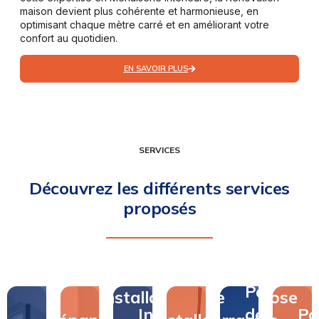
maison devient plus cohérente et harmonieuse, en
optimisant chaque mètre carré et en améliorant votre
confort au quotidien.
EN SAVOIR PLUS
SERVICES
Découvrez les différents services
proposés
Pose
Pose
Installation
de
Pose
Installation
de
Po