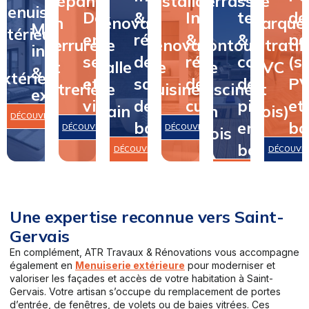
Dépannage
&
Installation
terrasse
de
Menuiserie
Dépannage
&
Installation
terrasse
de
en
rénovation
&
&
parque
Menuiserie
intérieure
en
rénovation
&
&
pa
serrurerie
de
rénovation
contour
(stratifi
intérieure
&
serrurerie
de
rénovation
contour
(st
et
salle
de
de
PVC
&
extérieure
et
salle
de
de
P
vitrerie
de
cuisine
piscine
et
extérieure
vitrerie
de
cuisine
piscine
et
bain
en
bois)
DÉCOUVRIR
bain
en
bo
DÉCOUVRIR
DÉCOUVRIR
bois
bois
DÉCOUVRIR
DÉCOUVR
DÉCOUVRIR
Une expertise reconnue vers Saint-
Gervais
En complément, ATR Travaux & Rénovations vous accompagne
également en
Menuiserie extérieure
pour moderniser et
valoriser les façades et accès de votre habitation à Saint-
Gervais. Votre artisan s’occupe du remplacement de portes
d’entrée, de fenêtres, de volets ou de baies vitrées. Ces