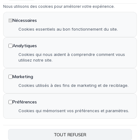
Nous utilisons des cookies pour améliorer votre expérience.
Dépannage en serrurerie et vitrerie
Installation & rénovation de salle de bain
Nécessaires
Installation & rénovation de cuisine
Cookies essentiels au bon fonctionnement du site.
Pose de terrasse & contour de piscine en bois
Analytiques
Pose de parquet (stratifié, PVC et bois)
Cookies qui nous aident à comprendre comment vous
utilisez notre site.
Autre
Marketing
Accueil
Cookies utilisés à des fins de marketing et de reciblage.
Qui suis-je ?
Réalisations
Préférences
Contact
Cookies qui mémorisent vos préférences et paramètres.
Plan de site
Accessibilité
TOUT REFUSER