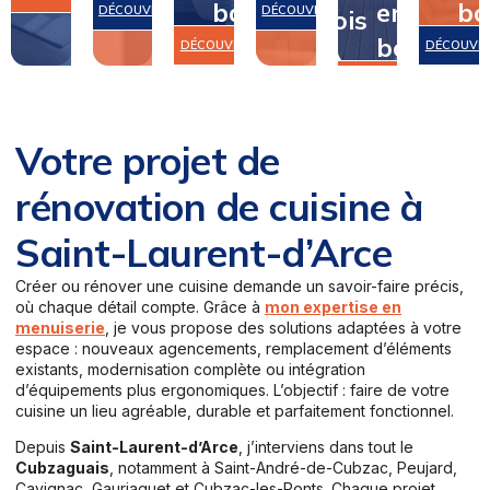
bain
en
bo
DÉCOUVRIR
DÉCOUVRIR
bois
bois
DÉCOUVRIR
DÉCOUVR
DÉCOUVRIR
Votre projet de
rénovation de cuisine à
Saint-Laurent-d’Arce
Créer ou rénover une cuisine demande un savoir-faire précis,
où chaque détail compte. Grâce à
mon expertise en
menuiserie
, je vous propose des solutions adaptées à votre
espace : nouveaux agencements, remplacement d’éléments
existants, modernisation complète ou intégration
d’équipements plus ergonomiques. L’objectif : faire de votre
cuisine un lieu agréable, durable et parfaitement fonctionnel.
Depuis
Saint-Laurent-d’Arce
, j’interviens dans tout le
Cubzaguais
, notamment à Saint-André-de-Cubzac, Peujard,
Cavignac, Gauriaguet et Cubzac-les-Ponts. Chaque projet