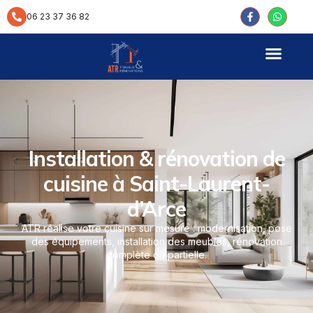
contenu
principal
06 23 37 36 82
Installation & rénovation de
cuisine à Saint-Laurent-
d’Arce
ATR réalise votre cuisine sur mesure : modernisation, pose
des équipements, installation des meubles, rénovation
complète ou partielle.