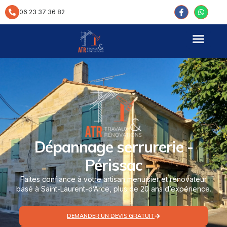
contenu
principal
06 23 37 36 82
Dépannage serrurerie -
Périssac
Faites confiance à votre artisan menuisier et rénovateur
basé à Saint-Laurent-d’Arce, plus de 20 ans d’expérience.
DEMANDER UN DEVIS GRATUIT