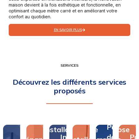
maison devient à la fois esthétique et fonctionnelle, en
optimisant chaque mètre carré et en améliorant votre
confort au quotidien.
EN SAVOIR PLUS
SERVICES
Découvrez les différents services
proposés
Pose
Pose
Installation
de
Pose
Installation
de
Po