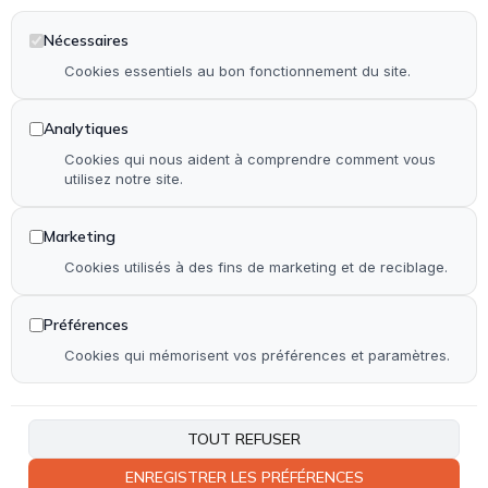
Dépannage en serrurerie et vitrerie
Installation & rénovation de salle de bain
Nécessaires
Installation & rénovation de cuisine
Cookies essentiels au bon fonctionnement du site.
Pose de terrasse & contour de piscine en bois
Analytiques
Pose de parquet (stratifié, PVC et bois)
Cookies qui nous aident à comprendre comment vous
utilisez notre site.
Autre
Marketing
Accueil
Cookies utilisés à des fins de marketing et de reciblage.
Qui suis-je ?
Réalisations
Préférences
Contact
Cookies qui mémorisent vos préférences et paramètres.
Plan de site
Accessibilité
TOUT REFUSER
ENREGISTRER LES PRÉFÉRENCES