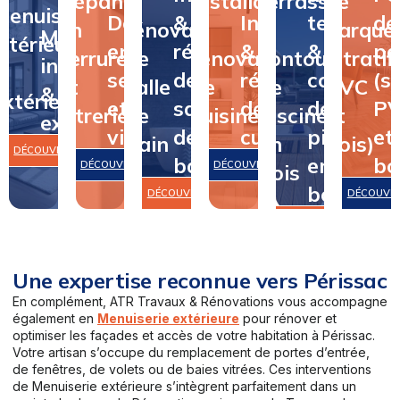
Dépannage
&
Installation
terrasse
de
Menuiserie
Dépannage
&
Installation
terrasse
de
en
rénovation
&
&
parque
Menuiserie
intérieure
en
rénovation
&
&
pa
serrurerie
de
rénovation
contour
(stratifi
intérieure
&
serrurerie
de
rénovation
contour
(st
et
salle
de
de
PVC
&
extérieure
et
salle
de
de
P
vitrerie
de
cuisine
piscine
et
extérieure
vitrerie
de
cuisine
piscine
et
bain
en
bois)
DÉCOUVRIR
bain
en
bo
DÉCOUVRIR
DÉCOUVRIR
bois
bois
DÉCOUVRIR
DÉCOUVR
DÉCOUVRIR
Une expertise reconnue vers Périssac
En complément, ATR Travaux & Rénovations vous accompagne
également en
Menuiserie extérieure
pour rénover et
optimiser les façades et accès de votre habitation à Périssac.
Votre artisan s’occupe du remplacement de portes d’entrée,
de fenêtres, de volets ou de baies vitrées. Ces interventions
de Menuiserie extérieure s’intègrent parfaitement dans un