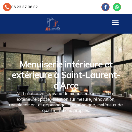
contenu
principal
06 23 37 36 82
Menuiserie intérieure et
extérieure à Saint-Laurent-
d’Arce
ATR réalise vos travaux de menuiserie intérieure et
extérieure : pose, création sur mesure, rénovation,
remplacement et dépannage. Travail soigné, matériaux de
qualité, finitions propres.