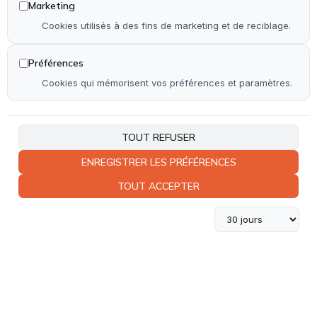
Marketing
Accueil
Cookies utilisés à des fins de marketing et de reciblage.
Qui suis-je ?
Réalisations
Préférences
Contact
Cookies qui mémorisent vos préférences et paramètres.
Plan de site
Accessibilité
TOUT REFUSER
ENREGISTRER LES PRÉFÉRENCES
Coordonnées
TOUT ACCEPTER
06 23 37 36 82
Rue de Coudoin 33240 Saint-Laurent-d'Arce
Lundi - Vendredi :
9h - 19h
Copyright © 2025 • Tous droits réservés • Design by