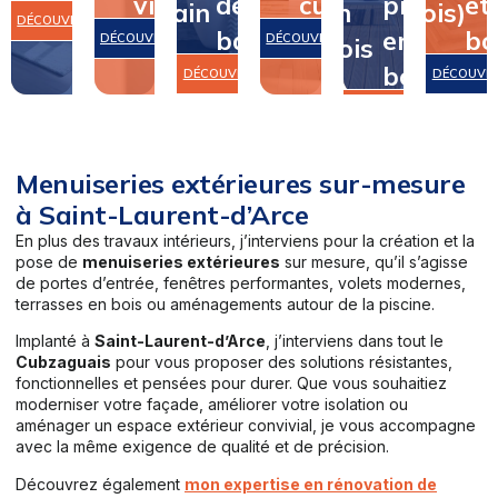
vitrerie
de
cuisine
piscine
et
bain
en
bois)
DÉCOUVRIR
bain
en
bo
DÉCOUVRIR
DÉCOUVRIR
bois
bois
DÉCOUVRIR
DÉCOUVR
DÉCOUVRIR
Menuiseries extérieures sur-mesure
à Saint-Laurent-d’Arce
En plus des travaux intérieurs, j’interviens pour la création et la
pose de
menuiseries extérieures
sur mesure, qu’il s’agisse
de portes d’entrée, fenêtres performantes, volets modernes,
terrasses en bois ou aménagements autour de la piscine.
Implanté à
Saint-Laurent-d’Arce
, j’interviens dans tout le
Cubzaguais
pour vous proposer des solutions résistantes,
fonctionnelles et pensées pour durer. Que vous souhaitiez
moderniser votre façade, améliorer votre isolation ou
aménager un espace extérieur convivial, je vous accompagne
avec la même exigence de qualité et de précision.
Découvrez également
mon expertise en rénovation de