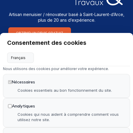
Artisan menuisier / rénovateur basé à Saint-Laurent-d’Arce,
plus de 20 ans d’expérience.
OBTENIR UN DEVIS GRATUIT
Consentement des cookies
Services
Menuiserie intérieure & extérieure
Nous utilisons des cookies pour améliorer votre expérience.
Dépannage en serrurerie et vitrerie
Installation & rénovation de salle de bain
Nécessaires
Installation & rénovation de cuisine
Cookies essentiels au bon fonctionnement du site.
Pose de terrasse & contour de piscine en bois
Analytiques
Pose de parquet (stratifié, PVC et bois)
Cookies qui nous aident à comprendre comment vous
utilisez notre site.
Autre