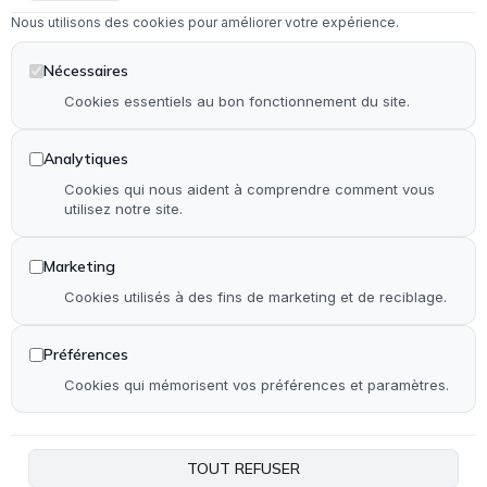
Nous utilisons des cookies pour améliorer votre expérience.
Dépannage en serrurerie et vitrerie
Installation & rénovation de salle de bain
Nécessaires
Installation & rénovation de cuisine
Cookies essentiels au bon fonctionnement du site.
Pose de terrasse & contour de piscine en bois
Analytiques
Pose de parquet (stratifié, PVC et bois)
Cookies qui nous aident à comprendre comment vous
utilisez notre site.
Autre
Marketing
Accueil
Cookies utilisés à des fins de marketing et de reciblage.
Qui suis-je ?
Réalisations
Préférences
Contact
Cookies qui mémorisent vos préférences et paramètres.
Plan de site
Accessibilité
TOUT REFUSER