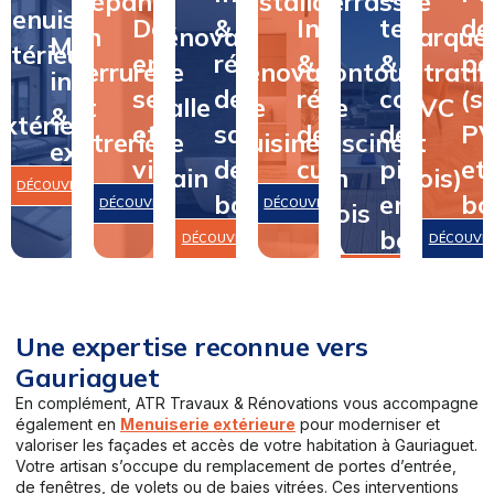
Dépannage
&
Installation
terrasse
de
Menuiserie
Dépannage
&
Installation
terrasse
de
en
rénovation
&
&
parque
Menuiserie
intérieure
en
rénovation
&
&
pa
serrurerie
de
rénovation
contour
(stratifi
intérieure
&
serrurerie
de
rénovation
contour
(st
et
salle
de
de
PVC
&
extérieure
et
salle
de
de
P
vitrerie
de
cuisine
piscine
et
extérieure
vitrerie
de
cuisine
piscine
et
bain
en
bois)
DÉCOUVRIR
bain
en
bo
DÉCOUVRIR
DÉCOUVRIR
bois
bois
DÉCOUVRIR
DÉCOUVR
DÉCOUVRIR
Une expertise reconnue vers
Gauriaguet
En complément, ATR Travaux & Rénovations vous accompagne
également en
Menuiserie extérieure
pour moderniser et
valoriser les façades et accès de votre habitation à Gauriaguet.
Votre artisan s’occupe du remplacement de portes d’entrée,
de fenêtres, de volets ou de baies vitrées. Ces interventions