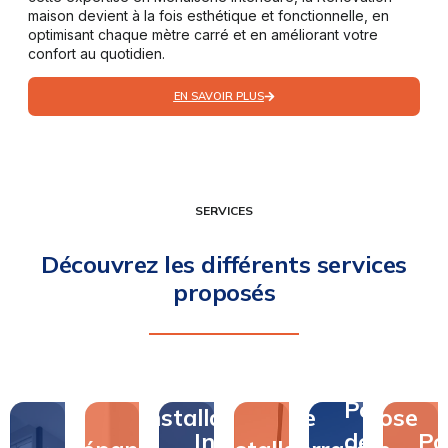
maison devient à la fois esthétique et fonctionnelle, en
optimisant chaque mètre carré et en améliorant votre
confort au quotidien.
EN SAVOIR PLUS
SERVICES
Découvrez les différents services
proposés
Pose
Pose
Installation
de
Pose
Installation
de
Po