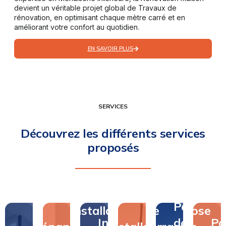
devient un véritable projet global de Travaux de
rénovation, en optimisant chaque mètre carré et en
améliorant votre confort au quotidien.
EN SAVOIR PLUS
SERVICES
Découvrez les différents services
proposés
Pose
Pose
Installation
de
Pose
Installation
de
Po