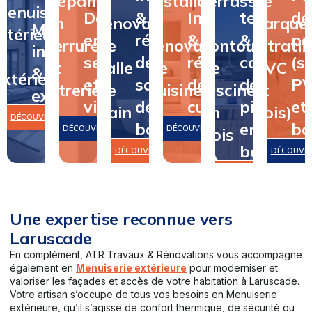
Dépannage
&
Installation
terrasse
de
Menuiserie
Dépannage
&
Installation
terrasse
de
en
rénovation
&
&
parque
Menuiserie
intérieure
en
rénovation
&
&
pa
serrurerie
de
rénovation
contour
(stratifi
intérieure
&
serrurerie
de
rénovation
contour
(st
et
salle
de
de
PVC
&
extérieure
et
salle
de
de
P
vitrerie
de
cuisine
piscine
et
extérieure
vitrerie
de
cuisine
piscine
et
bain
en
bois)
DÉCOUVRIR
bain
en
bo
DÉCOUVRIR
DÉCOUVRIR
bois
bois
DÉCOUVRIR
DÉCOUVR
DÉCOUVRIR
Une expertise reconnue vers
Laruscade
En complément, ATR Travaux & Rénovations vous accompagne
également en
Menuiserie extérieure
pour moderniser et
valoriser les façades et accès de votre habitation à Laruscade.
Votre artisan s’occupe de tous vos besoins en Menuiserie
extérieure, qu’il s’agisse de confort thermique, de sécurité ou