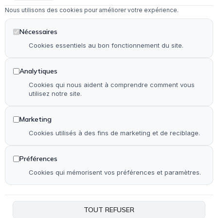
Nous utilisons des cookies pour améliorer votre expérience.
Dépannage en serrurerie et vitrerie
Installation & rénovation de salle de bain
Nécessaires
Installation & rénovation de cuisine
Cookies essentiels au bon fonctionnement du site.
Pose de terrasse & contour de piscine en bois
Analytiques
Pose de parquet (stratifié, PVC et bois)
Cookies qui nous aident à comprendre comment vous
utilisez notre site.
Autre
Marketing
Accueil
Cookies utilisés à des fins de marketing et de reciblage.
Qui suis-je ?
Réalisations
Préférences
Contact
Cookies qui mémorisent vos préférences et paramètres.
Plan de site
Accessibilité
TOUT REFUSER