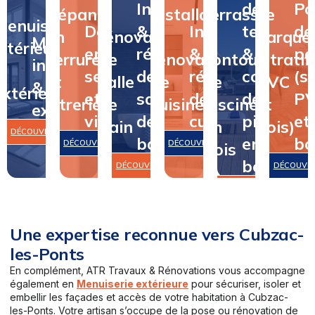
Installation
de
Po
Dépannage
&
Installation
terrasse
de
Menuiserie
Dépannage
&
Installation
terrasse
de
en
rénovation
&
&
parque
Menuiserie
intérieure
en
rénovation
&
&
pa
serrurerie
de
rénovation
contour
(stratifi
intérieure
&
serrurerie
de
rénovation
contour
(st
et
salle
de
de
PVC
&
extérieure
et
salle
de
de
P
vitrerie
de
cuisine
piscine
et
extérieure
vitrerie
de
cuisine
piscine
et
bain
en
bois)
DÉCOUVRIR
bain
en
bo
DÉCOUVRIR
DÉCOUVRIR
bois
bois
DÉCOUVRIR
DÉCOUVR
DÉCOUVRIR
Une expertise reconnue vers Cubzac-
les-Ponts
En complément, ATR Travaux & Rénovations vous accompagne
également en
Menuiserie extérieure
pour sécuriser, isoler et
embellir les façades et accès de votre habitation à Cubzac-
les-Ponts. Votre artisan s’occupe de la pose ou rénovation de