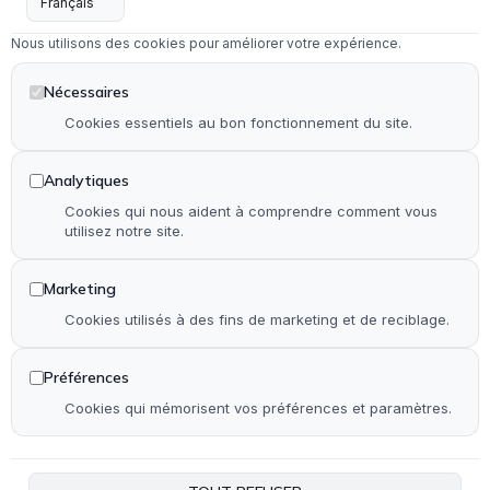
Menuiserie intérieure & extérieure
Nous utilisons des cookies pour améliorer votre expérience.
Dépannage en serrurerie et vitrerie
Installation & rénovation de salle de bain
Nécessaires
Installation & rénovation de cuisine
Cookies essentiels au bon fonctionnement du site.
Pose de terrasse & contour de piscine en bois
Analytiques
Pose de parquet (stratifié, PVC et bois)
Cookies qui nous aident à comprendre comment vous
utilisez notre site.
Autre
Marketing
Accueil
Cookies utilisés à des fins de marketing et de reciblage.
Qui suis-je ?
Réalisations
Préférences
Contact
Cookies qui mémorisent vos préférences et paramètres.
Plan de site
Accessibilité