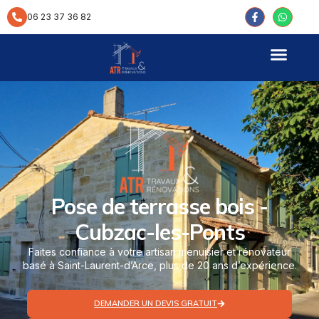
contenu
principal
06 23 37 36 82
Pose de terrasse bois -
Cubzac-les-Ponts
Faites confiance à votre artisan menuisier et rénovateur
basé à Saint-Laurent-d’Arce, plus de 20 ans d’expérience.
DEMANDER UN DEVIS GRATUIT