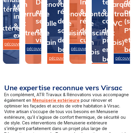
Dépannage
&
Installation
terrasse
de
en
rénovation
&
&
parque
Menuiserie
intérieure
en
rénovation
&
&
pa
serrurerie
de
rénovation
contour
(stratifi
intérieure
&
serrurerie
de
rénovation
contour
(st
et
salle
de
de
PVC
&
extérieure
et
salle
de
de
P
vitrerie
de
cuisine
piscine
et
extérieure
vitrerie
de
cuisine
piscine
et
bain
en
bois)
DÉCOUVRIR
bain
en
bo
DÉCOUVRIR
DÉCOUVRIR
bois
bois
DÉCOUVRIR
DÉCOUVR
DÉCOUVRIR
Une expertise reconnue vers Virsac
En complément, ATR Travaux & Rénovations vous accompagne
également en
Menuiserie extérieure
pour rénover et
optimiser les façades et accès de votre habitation à Virsac.
Votre artisan s’occupe de tous vos besoins en Menuiserie
extérieure, qu’il s’agisse de confort thermique, de sécurité ou
de style. Ces interventions de Menuiserie extérieure
s’intègrent parfaitement dans un projet plus large de