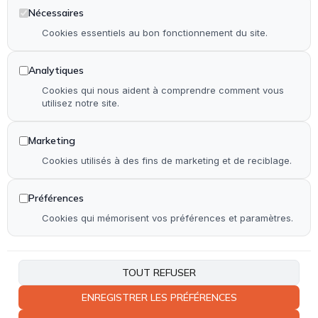
Installation & rénovation de salle de bain
Nécessaires
Installation & rénovation de cuisine
Cookies essentiels au bon fonctionnement du site.
Pose de terrasse & contour de piscine en bois
Analytiques
Pose de parquet (stratifié, PVC et bois)
Cookies qui nous aident à comprendre comment vous
utilisez notre site.
Autre
Marketing
Accueil
Cookies utilisés à des fins de marketing et de reciblage.
Qui suis-je ?
Réalisations
Préférences
Contact
Cookies qui mémorisent vos préférences et paramètres.
Plan de site
Accessibilité
TOUT REFUSER
ENREGISTRER LES PRÉFÉRENCES
Coordonnées