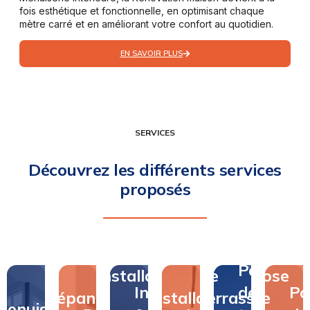
fois esthétique et fonctionnelle, en optimisant chaque
mètre carré et en améliorant votre confort au quotidien.
EN SAVOIR PLUS
SERVICES
Découvrez les différents services
proposés
Pose
Pose
Installation
de
Pose
Installation
de
Po
Dépannage
&
Installation
terrasse
de
Menuiserie