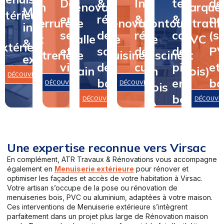
Dépannage
&
Installation
terrasse
de
en
rénovation
&
&
parque
Menuiserie
intérieure
en
rénovation
&
&
pa
serrurerie
de
rénovation
contour
(stratifi
intérieure
&
serrurerie
de
rénovation
contour
(st
et
salle
de
de
PVC
&
extérieure
et
salle
de
de
P
vitrerie
de
cuisine
piscine
et
extérieure
vitrerie
de
cuisine
piscine
et
bain
en
bois)
DÉCOUVRIR
bain
en
bo
DÉCOUVRIR
DÉCOUVRIR
bois
bois
DÉCOUVRIR
DÉCOUVR
DÉCOUVRIR
Une expertise reconnue vers Virsac
En complément, ATR Travaux & Rénovations vous accompagne
également en
Menuiserie extérieure
pour rénover et
optimiser les façades et accès de votre habitation à Virsac.
Votre artisan s’occupe de la pose ou rénovation de
menuiseries bois, PVC ou aluminium, adaptées à votre maison.
Ces interventions de Menuiserie extérieure s’intègrent
parfaitement dans un projet plus large de Rénovation maison