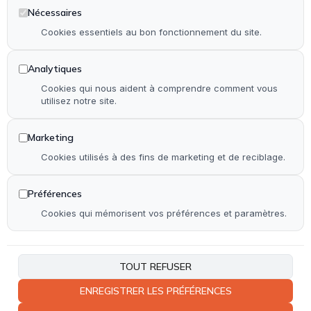
Installation & rénovation de salle de bain
Nécessaires
Installation & rénovation de cuisine
Cookies essentiels au bon fonctionnement du site.
Pose de terrasse & contour de piscine en bois
Analytiques
Pose de parquet (stratifié, PVC et bois)
Cookies qui nous aident à comprendre comment vous
utilisez notre site.
Autre
Marketing
Accueil
Cookies utilisés à des fins de marketing et de reciblage.
Qui suis-je ?
Réalisations
Préférences
Contact
Cookies qui mémorisent vos préférences et paramètres.
Plan de site
Accessibilité
TOUT REFUSER
ENREGISTRER LES PRÉFÉRENCES
Coordonnées