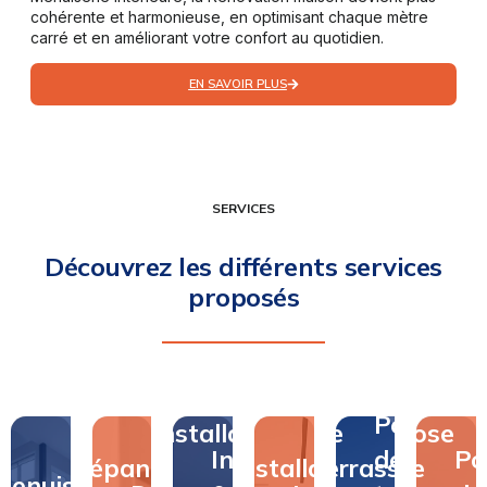
cohérente et harmonieuse, en optimisant chaque mètre
carré et en améliorant votre confort au quotidien.
EN SAVOIR PLUS
SERVICES
Découvrez les différents services
proposés
Pose
Pose
Installation
de
Pose
Installation
de
Po
Dépannage
&
Installation
terrasse
de
Menuiserie