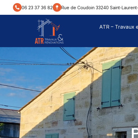
contenu
principal
06 23 37 36 82
Rue de Coudoin 33240 Saint-Laurent
ATR – Travaux e
P