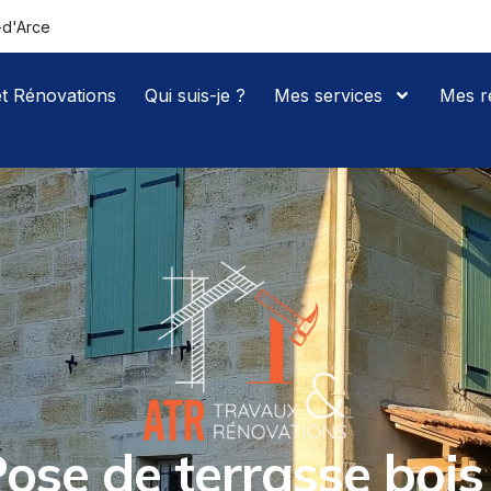
-d'Arce
t Rénovations
Qui suis-je ?
Mes services
Mes ré
ose de terrasse bois