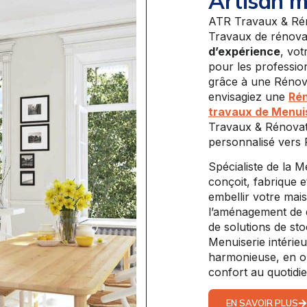
Artisan m
ATR Travaux & Réno
Travaux de rénovat
d’expérience
, vot
pour les profession
grâce à une Rénova
envisagiez une
Rén
travaux de Menuis
Travaux & Rénova
personnalisé vers 
Spécialiste de la 
conçoit, fabrique 
embellir votre mais
l’aménagement de d
de solutions de sto
Menuiserie intérie
harmonieuse, en op
confort au quotidie
EN SAVOIR PLUS