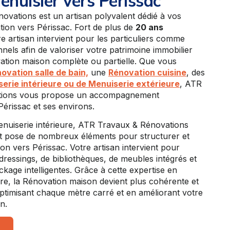
enuisier vers Périssac
vations est un artisan polyvalent dédié à vos
ion vers Périssac. Fort de plus de
20 ans
re artisan intervient pour les particuliers comme
nels afin de valoriser votre patrimoine immobilier
tion maison complète ou partielle. Que vous
ovation salle de bain,
une
Rénovation cuisine
, des
erie intérieure ou de Menuiserie extérieure
, ATR
tions vous propose un accompagnement
Périssac et ses environs.
Menuiserie intérieure, ATR Travaux & Rénovations
et pose de nombreux éléments pour structurer et
on vers Périssac. Votre artisan intervient pour
ressings, de bibliothèques, de meubles intégrés et
ckage intelligentes. Grâce à cette expertise en
ure, la Rénovation maison devient plus cohérente et
timisant chaque mètre carré et en améliorant votre
n.