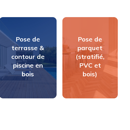
Pose de
Pose de
Pose de
parquet
terrasse &
parquet
(stratifié,
contour de
(stratifié,
PVC et
piscine en
PVC et
bois)
bois
bois)
DÉCOUVRIR