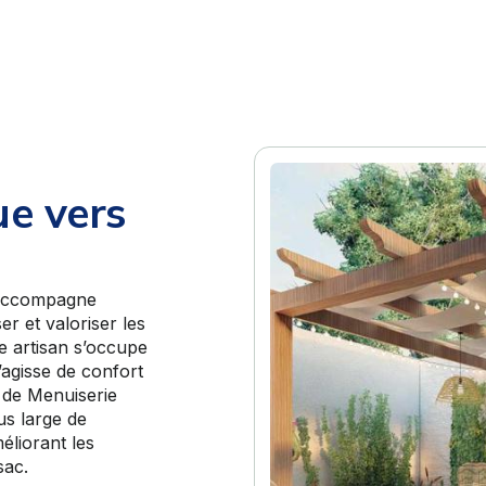
ue vers
 accompagne
r et valoriser les
re artisan s’occupe
’agisse de confort
s de Menuiserie
us large de
liorant les
sac.