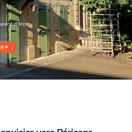
aurent-d’Arce,
NE