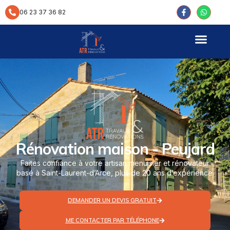
contenu
principal
06 23 37 36 82
Rénovation maison - Peujard
Faites confiance à votre artisan menuisier et rénovateur
basé à Saint-Laurent-d’Arce, plus de 20 ans d’expérience.
DEMANDER UN DEVIS GRATUIT
ME CONTACTER PAR TÉLÉPHONE