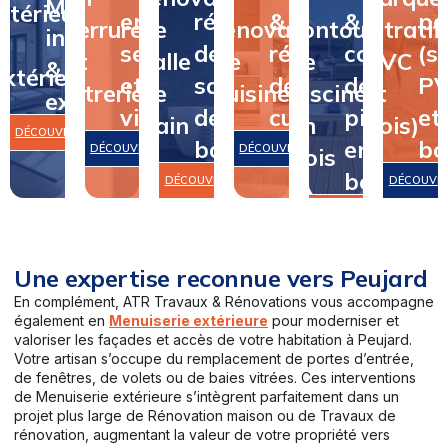
Menuiserie
intérieure
en
rénovation
&
&
pa
serrurerie
de
rénovation
contour
(stratifi
intérieure
&
serrurerie
de
rénovation
contour
(st
et
salle
de
de
PVC
&
extérieure
et
salle
de
de
P
vitrerie
de
cuisine
piscine
et
extérieure
vitrerie
de
cuisine
piscine
et
bain
en
bois)
DÉCOUVRIR
bain
en
bo
DÉCOUVRIR
DÉCOUVRIR
bois
bois
DÉCOUVRIR
DÉCOUVR
DÉCOUVRIR
Une expertise reconnue vers Peujard
En complément, ATR Travaux & Rénovations vous accompagne
également en
Menuiserie extérieure
pour moderniser et
valoriser les façades et accès de votre habitation à Peujard.
Votre artisan s’occupe du remplacement de portes d’entrée,
de fenêtres, de volets ou de baies vitrées. Ces interventions
de Menuiserie extérieure s’intègrent parfaitement dans un
projet plus large de Rénovation maison ou de Travaux de
rénovation, augmentant la valeur de votre propriété vers