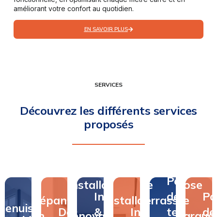
améliorant votre confort au quotidien.
EN SAVOIR PLUS
SERVICES
Découvrez les différents services
proposés
Pose
Pose
Installation
de
Pose
Installation
de
Po
Dépannage
&
Installation
terrasse
de
Menuiserie
Dépannage
&
Installation
terrasse
de
en
rénovation
&
&
parque