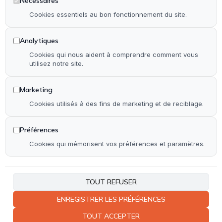
Nécessaires
Installation & rénovation de cuisine
Cookies essentiels au bon fonctionnement du site.
Pose de terrasse & contour de piscine en bois
Analytiques
Pose de parquet (stratifié, PVC et bois)
Cookies qui nous aident à comprendre comment vous
utilisez notre site.
Autre
Marketing
Accueil
Cookies utilisés à des fins de marketing et de reciblage.
Qui suis-je ?
Réalisations
Préférences
Contact
Cookies qui mémorisent vos préférences et paramètres.
Plan de site
Accessibilité
TOUT REFUSER
ENREGISTRER LES PRÉFÉRENCES
Coordonnées
TOUT ACCEPTER