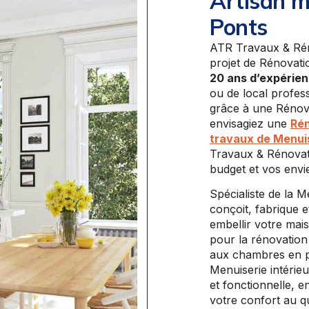
Artisan m
Ponts
ATR Travaux & Réno
projet de Rénovati
20 ans d’expérie
ou de local profess
grâce à une Rénova
envisagiez une
Rén
travaux de Menuis
Travaux & Rénovat
budget et vos envi
Spécialiste de la 
conçoit, fabrique 
embellir votre mai
pour la rénovation
aux chambres en pa
Menuiserie intérieu
et fonctionnelle, 
votre confort au qu