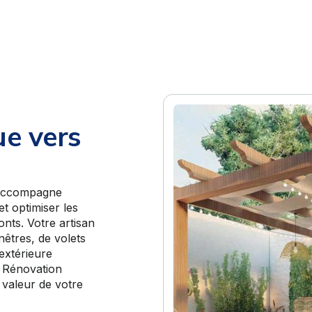
ue vers
 accompagne
t optimiser les
nts. Votre artisan
êtres, de volets
extérieure
e Rénovation
valeur de votre