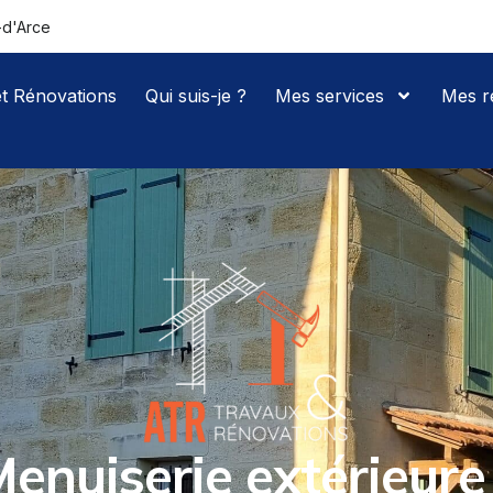
-d'Arce
t Rénovations
Qui suis-je ?
Mes services
Mes ré
enuiserie extérieure