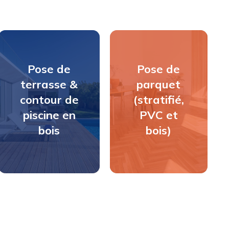
Pose de
Pose de
Pose de
parquet
terrasse &
parquet
(stratifié,
contour de
(stratifié,
PVC et
piscine en
PVC et
bois)
bois
bois)
DÉCOUVRIR