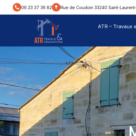
contenu
principal
06 23 37 36 82
Rue de Coudoin 33240 Saint-Laurent
ATR – Travaux e
M