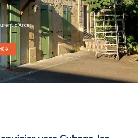
aurent-d’Arce,
NE