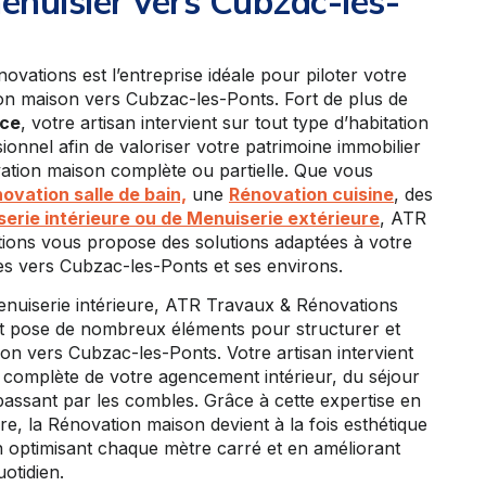
enuisier vers Cubzac-les-
vations est l’entreprise idéale pour piloter votre
on maison vers Cubzac-les-Ponts. Fort de plus de
nce
, votre artisan intervient sur tout type d’habitation
ionnel afin de valoriser votre patrimoine immobilier
tion maison complète ou partielle. Que vous
ovation salle de bain,
une
Rénovation cuisine
, des
erie intérieure ou de Menuiserie extérieure
, ATR
ions vous propose des solutions adaptées à votre
es vers Cubzac-les-Ponts et ses environs.
Menuiserie intérieure, ATR Travaux & Rénovations
et pose de nombreux éléments pour structurer et
son vers Cubzac-les-Ponts. Votre artisan intervient
 complète de votre agencement intérieur, du séjour
ssant par les combles. Grâce à cette expertise en
re, la Rénovation maison devient à la fois esthétique
en optimisant chaque mètre carré et en améliorant
otidien.