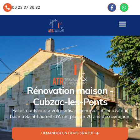
contenu
principal
06 23 37 36 82
Rénovation maison -
Cubzac-les-Ponts
Faites confiance à votre artisan menuisier et rénovateur
basé à Saint-Laurent-d’Arce, plus de 20 ans d’expérience.
DEMANDER UN DEVIS GRATUIT