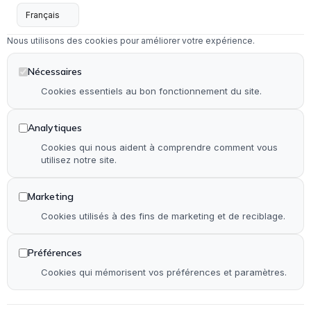
Services
Menuiserie intérieure & extérieure
Nous utilisons des cookies pour améliorer votre expérience.
Dépannage en serrurerie et vitrerie
Installation & rénovation de salle de bain
Nécessaires
Installation & rénovation de cuisine
Cookies essentiels au bon fonctionnement du site.
Pose de terrasse & contour de piscine en bois
Analytiques
Pose de parquet (stratifié, PVC et bois)
Cookies qui nous aident à comprendre comment vous
utilisez notre site.
Autre
Marketing
Accueil
Cookies utilisés à des fins de marketing et de reciblage.
Qui suis-je ?
Réalisations
Préférences
Contact
Cookies qui mémorisent vos préférences et paramètres.
Plan de site
Accessibilité