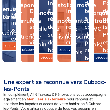
Installation
de
Po
Dépannage
&
Installation
terrasse
de
Menuiserie
Dépannage
&
Installation
terrasse
de
en
rénovation
&
&
parque
Menuiserie
intérieure
en
rénovation
&
&
pa
serrurerie
de
rénovation
contour
(stratifi
intérieure
&
serrurerie
de
rénovation
contour
(st
et
salle
de
de
PVC
&
extérieure
et
salle
de
de
P
vitrerie
de
cuisine
piscine
et
extérieure
vitrerie
de
cuisine
piscine
et
bain
en
bois)
DÉCOUVRIR
bain
en
bo
DÉCOUVRIR
DÉCOUVRIR
bois
bois
DÉCOUVRIR
DÉCOUVR
DÉCOUVRIR
Une expertise reconnue vers Cubzac-
les-Ponts
En complément, ATR Travaux & Rénovations vous accompagne
également en
Menuiserie extérieure
pour rénover et
optimiser les façades et accès de votre habitation à Cubzac-
les-Ponts. Votre artisan s’occupe de tous vos besoins en