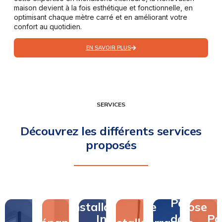
maison devient à la fois esthétique et fonctionnelle, en
optimisant chaque mètre carré et en améliorant votre
confort au quotidien.
EN SAVOIR PLUS
SERVICES
Découvrez les différents services
proposés
Pose
Pose
Installation
de
Pose
Installation
de
Po