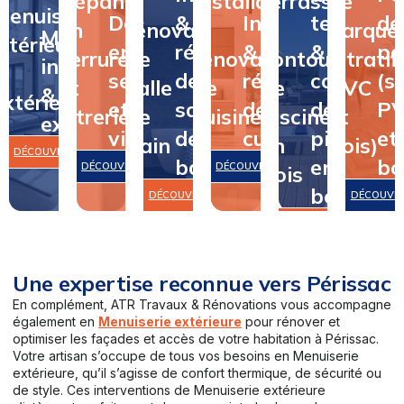
Dépannage
&
Installation
terrasse
de
Menuiserie
Dépannage
&
Installation
terrasse
de
en
rénovation
&
&
parque
Menuiserie
intérieure
en
rénovation
&
&
pa
serrurerie
de
rénovation
contour
(stratifi
intérieure
&
serrurerie
de
rénovation
contour
(st
et
salle
de
de
PVC
&
extérieure
et
salle
de
de
P
vitrerie
de
cuisine
piscine
et
extérieure
vitrerie
de
cuisine
piscine
et
bain
en
bois)
DÉCOUVRIR
bain
en
bo
DÉCOUVRIR
DÉCOUVRIR
bois
bois
DÉCOUVRIR
DÉCOUVR
DÉCOUVRIR
Une expertise reconnue vers Périssac
En complément, ATR Travaux & Rénovations vous accompagne
également en
Menuiserie extérieure
pour rénover et
optimiser les façades et accès de votre habitation à Périssac.
Votre artisan s’occupe de tous vos besoins en Menuiserie
extérieure, qu’il s’agisse de confort thermique, de sécurité ou
de style. Ces interventions de Menuiserie extérieure