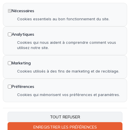
Dépannage en serrurerie et vitrerie
Installation & rénovation de salle de bain
Nécessaires
Installation & rénovation de cuisine
Cookies essentiels au bon fonctionnement du site.
Pose de terrasse & contour de piscine en bois
Analytiques
Pose de parquet (stratifié, PVC et bois)
Cookies qui nous aident à comprendre comment vous
utilisez notre site.
Autre
Marketing
Accueil
Cookies utilisés à des fins de marketing et de reciblage.
Qui suis-je ?
Réalisations
Préférences
Contact
Cookies qui mémorisent vos préférences et paramètres.
Plan de site
Accessibilité
TOUT REFUSER
ENREGISTRER LES PRÉFÉRENCES