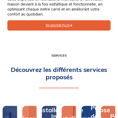
maison devient à la fois esthétique et fonctionnelle, en
optimisant chaque mètre carré et en améliorant votre
confort au quotidien.
EN SAVOIR PLUS
SERVICES
Découvrez les différents services
proposés
Pose
Pose
Installation
de
Pose
Installation
de
Po