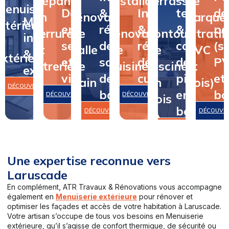
Dépannage
&
Installation
terrasse
de
Menuiserie
Dépannage
&
Installation
terrasse
de
en
rénovation
&
&
parque
Menuiserie
intérieure
en
rénovation
&
&
pa
serrurerie
de
rénovation
contour
(stratifi
intérieure
&
serrurerie
de
rénovation
contour
(st
et
salle
de
de
PVC
&
extérieure
et
salle
de
de
P
vitrerie
de
cuisine
piscine
et
extérieure
vitrerie
de
cuisine
piscine
et
bain
en
bois)
DÉCOUVRIR
bain
en
bo
DÉCOUVRIR
DÉCOUVRIR
bois
bois
DÉCOUVRIR
DÉCOUVR
DÉCOUVRIR
Une expertise reconnue vers
Laruscade
En complément, ATR Travaux & Rénovations vous accompagne
également en
Menuiserie extérieure
pour rénover et
optimiser les façades et accès de votre habitation à Laruscade.
Votre artisan s’occupe de tous vos besoins en Menuiserie
extérieure, qu’il s’agisse de confort thermique, de sécurité ou