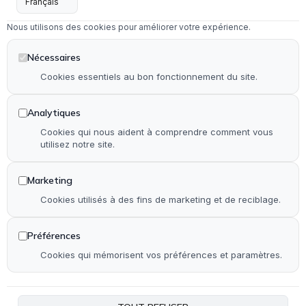
Menuiserie intérieure & extérieure
Nous utilisons des cookies pour améliorer votre expérience.
Dépannage en serrurerie et vitrerie
Installation & rénovation de salle de bain
Nécessaires
Installation & rénovation de cuisine
Cookies essentiels au bon fonctionnement du site.
Pose de terrasse & contour de piscine en bois
Analytiques
Pose de parquet (stratifié, PVC et bois)
Cookies qui nous aident à comprendre comment vous
utilisez notre site.
Autre
Marketing
Accueil
Cookies utilisés à des fins de marketing et de reciblage.
Qui suis-je ?
Réalisations
Préférences
Contact
Cookies qui mémorisent vos préférences et paramètres.
Plan de site
Accessibilité