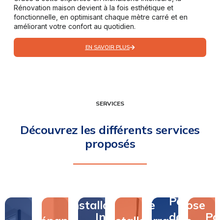
Rénovation maison devient à la fois esthétique et
fonctionnelle, en optimisant chaque mètre carré et en
améliorant votre confort au quotidien.
EN SAVOIR PLUS
SERVICES
Découvrez les différents services
proposés
Pose
Pose
Installation
de
Pose
Installation
de
Po