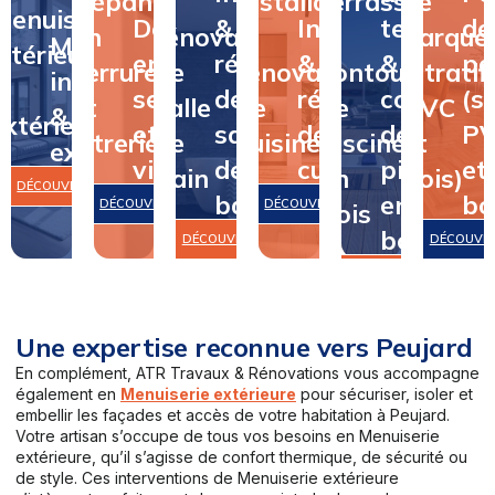
Dépannage
&
Installation
terrasse
de
Menuiserie
Dépannage
&
Installation
terrasse
de
en
rénovation
&
&
parque
Menuiserie
intérieure
en
rénovation
&
&
pa
serrurerie
de
rénovation
contour
(stratifi
intérieure
&
serrurerie
de
rénovation
contour
(st
et
salle
de
de
PVC
&
extérieure
et
salle
de
de
P
vitrerie
de
cuisine
piscine
et
extérieure
vitrerie
de
cuisine
piscine
et
bain
en
bois)
DÉCOUVRIR
bain
en
bo
DÉCOUVRIR
DÉCOUVRIR
bois
bois
DÉCOUVRIR
DÉCOUVR
DÉCOUVRIR
Une expertise reconnue vers Peujard
En complément, ATR Travaux & Rénovations vous accompagne
également en
Menuiserie extérieure
pour sécuriser, isoler et
embellir les façades et accès de votre habitation à Peujard.
Votre artisan s’occupe de tous vos besoins en Menuiserie
extérieure, qu’il s’agisse de confort thermique, de sécurité ou
de style. Ces interventions de Menuiserie extérieure