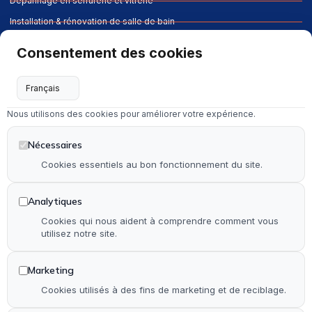
Dépannage en serrurerie et vitrerie
Installation & rénovation de salle de bain
Installation & rénovation de cuisine
Consentement des cookies
Pose de terrasse & contour de piscine en bois
Pose de parquet (stratifié, PVC et bois)
Nous utilisons des cookies pour améliorer votre expérience.
Autre
Nécessaires
Accueil
Cookies essentiels au bon fonctionnement du site.
Qui suis-je ?
Réalisations
Analytiques
Contact
Cookies qui nous aident à comprendre comment vous
utilisez notre site.
Plan de site
Accessibilité
Marketing
Cookies utilisés à des fins de marketing et de reciblage.