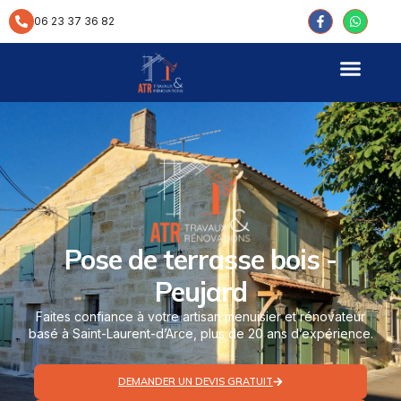
contenu
principal
06 23 37 36 82
Pose de terrasse bois -
Peujard
Faites confiance à votre artisan menuisier et rénovateur
basé à Saint-Laurent-d’Arce, plus de 20 ans d’expérience.
DEMANDER UN DEVIS GRATUIT